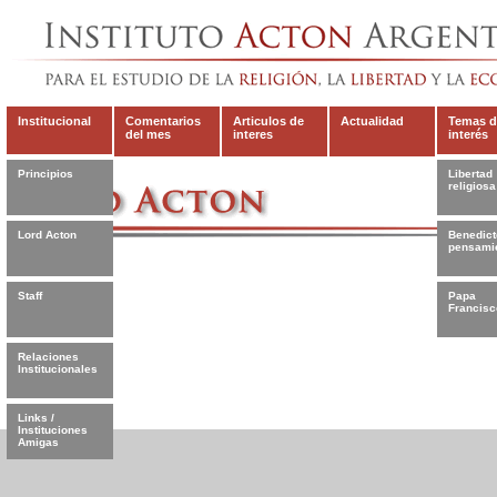
Institucional
Comentarios
Articulos de
Actualidad
Temas d
del mes
interes
interés
Principios
Libertad
religiosa
Lord Acton
Benedict
pensami
Staff
Papa
Francisc
Relaciones
Institucionales
Links /
Instituciones
Amigas