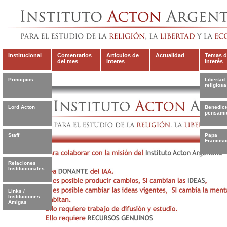
Institucional
Comentarios
Articulos de
Actualidad
Temas d
del mes
interes
interés
Principios
Libertad
religiosa
Lord Acton
Benedict
pensami
Staff
Papa
Francisc
Relaciones
Institucionales
Links /
Instituciones
Amigas